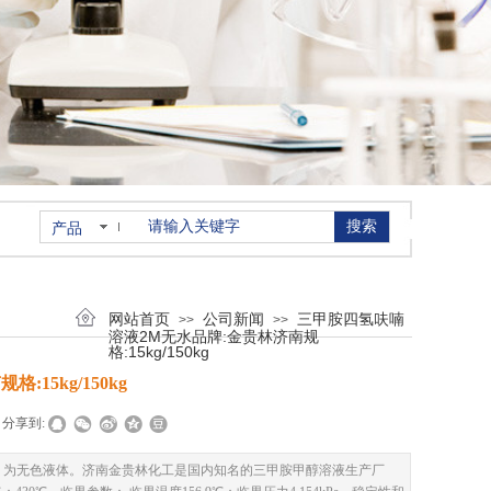
搜索
产品
网站首页
公司新闻
三甲胺四氢呋喃
>>
>>
溶液2M无水品牌:金贵林济南规
格:15kg/150kg
15kg/150kg
分享到:
号：75-50-3 为无色液体。济南金贵林化工是国内知名的三甲胺甲醇溶液生产厂