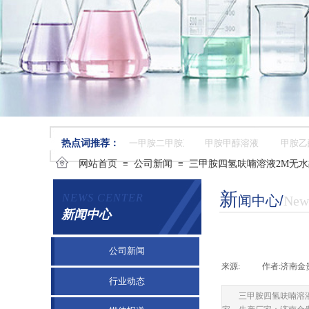
热点词推荐：
一甲胺二甲胺三甲胺
甲胺甲醇溶液
甲胺乙
网站首页
≡
公司新闻
≡
三甲胺四氢呋喃溶液2M无水品牌
新
NEWS CENTER
闻中心
​/
New
新闻中心
公司新闻
来源:
|
作者:
济南金
行业动态
三甲胺四氢呋喃溶液即三