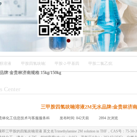
醇溶液
甲胺四氢呋喃溶液
甲胺-2-甲基四氢呋喃
甲胺二氯乙烷系列
:金贵林济南规格:15kg/150kg
s Center
三甲胺四氢呋喃溶液2M无水品牌:金贵林济南规格:
贵林化工信息技术与客服服务科
|
发布时间:
842天前
|
2894
次浏览
|
|
甲胺的四氢呋喃溶液 英文名Trimethylamine 2M solution in THF，CAS