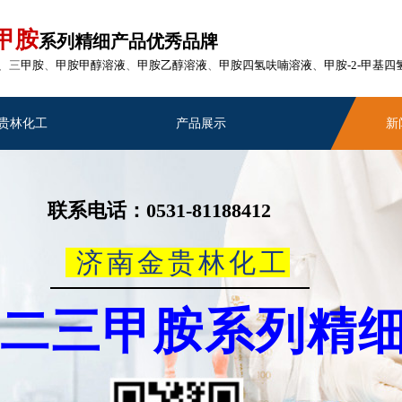
甲胺
系列精细产品
优秀品牌
、三
甲胺
、
甲胺甲醇
溶液
、
甲胺乙醇
溶液
、
甲胺四氢呋喃溶液
、
甲胺-2-甲基
贵林化工
产品展示
新
联系电话：0531-81188412
济南金贵林化工
一二三甲胺系列精