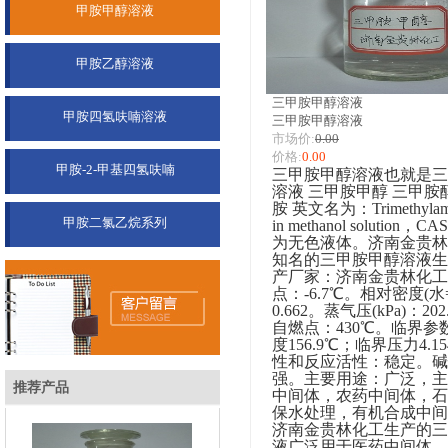
甲胺甲醇溶液
双击此处添加文字
甲胺乙醇溶液
三甲胺甲醇溶液
甲胺四氢呋喃溶液
三甲胺甲醇溶液
市场价:
0.00
价格:
0.00
甲胺-2-甲基四氢呋喃
三甲胺甲醇溶液也就是三
溶液
三甲胺甲醇
三甲胺
胺
英文名为：
Trimethylam
甲胺二氯乙烷系列
in methanol solution
，
CAS
为无色液体。济南金贵林
知名的三甲胺甲醇溶液生
产厂家：济南金贵林化工
点：
-6.7
℃。相对密度
(
水
0.662
。蒸气压
(kPa)
：
202
自燃点：
430
℃。临界参
度
156.9
℃；临界压力
4.1
性和反应活性：稳定。碱
甲胺甲醇溶液
强。主要用途：广泛，主
推荐产品
中间体，农药中间体，石
保水处理，有机合成中间
济南金贵林化工生产的三
液广泛用于医药中间体、