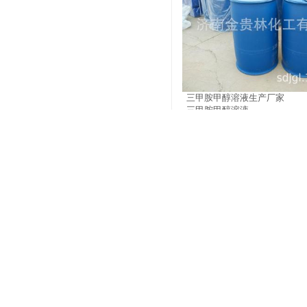
三甲胺甲醇溶液
三甲胺甲醇溶液生产厂家
三甲胺甲醇溶液
市场价:
0.00
价格:
0.00
三甲胺甲醇溶液也就是三
溶液
三甲胺甲醇
三甲胺
胺
英文名为：
Trimethylam
in methanol solution
，
CAS
甲胺乙醇溶液
为无色液体。济南金贵林
知名的三甲胺甲醇溶液生
产厂家：济南金贵林化工
点：
-6.7
℃。相对密度
(
水
0.662
。蒸气压
(kPa)
：
202
自燃点：
430
℃。临界参
度
156.9
℃；临界压力
4.1
性和反应活性：稳定。碱
强。主要用途：广泛，主
二甲胺乙醇溶液
中间体，农药中间体，石