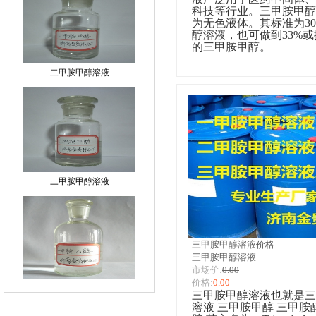
科技等行业。三甲胺甲醇
为无色液体。其标准为
3
醇
溶液，也可做到
33%
或
的三甲胺甲醇。
二甲胺甲醇溶液
三甲胺甲醇溶液
三甲胺甲醇溶液价格
三甲胺甲醇溶液
市场价:
0.00
甲胺乙醇溶液
价格:
0.00
三甲胺甲醇溶液也就是三
溶液
三甲胺甲醇
三甲胺