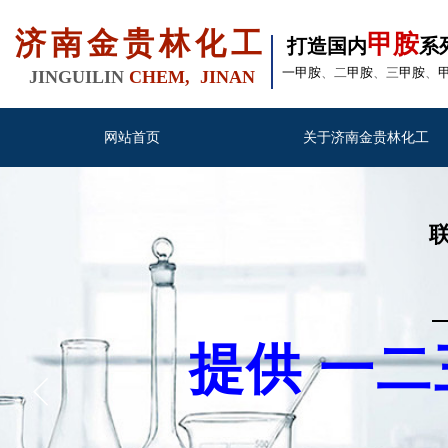
济南金贵林化工
甲胺
打造国内
系
一甲胺
、二
甲胺
、三
甲胺
、
JINGUILIN
CHEM, JINAN
网站首页
关于济南金贵林化工
联系
提供 一