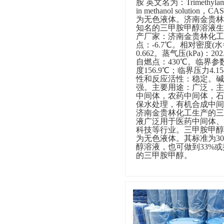
胺
英文名为：
Trimethylam
in methanol solution
，
CAS
为无色液体。济南金贵林
知名的三甲胺甲醇溶液生
产厂家：济南金贵林化工
点：
-6.7
℃。相对密度
(
水
二甲胺乙醇溶液
0.662
。蒸气压
(kPa)
：
202
自燃点：
430
℃。临界参
度
156.9
℃；临界压力
4.1
性和反应活性：稳定。碱
强。主要用途：广泛，主
中间体，农药中间体，石
保水处理，有机合成中间
济南金贵林化工生产的三
液广泛用于医药中间体、
甲胺甲醇溶液
科技等行业。三甲胺甲醇
为无色液体。其标准为
3
醇
溶液，也可做到
33%
或
的三甲胺甲醇。
二甲胺甲醇溶液