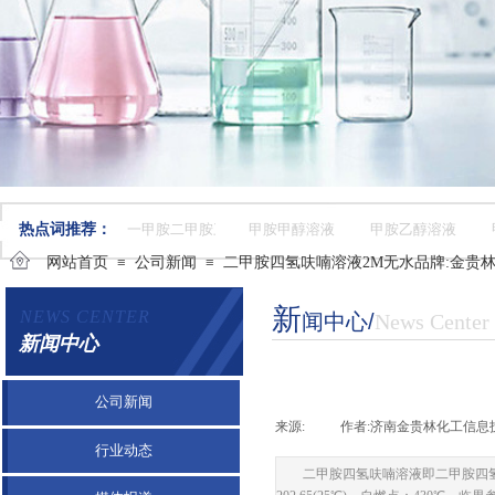
热点词推荐：
一甲胺二甲胺三甲胺
甲胺甲醇溶液
甲胺乙醇溶液
网站首页
≡
公司新闻
≡
二甲胺四氢呋喃溶液2M无水品牌:金贵林济南规
新
NEWS CENTER
闻中心
​/
News Center
新闻中心
公司新闻
来源:
|
作者:
济南金贵林化工信息
行业动态
二甲胺四氢呋喃溶液即二甲胺四氢呋喃溶液 英