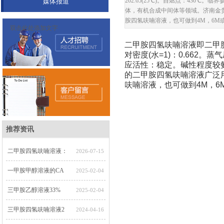
202.65(25℃)。自燃点：430
媒体报道
体，有机合成中间体等领域。济南金
胺四氢呋喃溶液，也可做到4M，6M
双击此处添加文字
二甲胺四氢呋喃溶液即二甲胺四氢呋喃溶
对密度(水=1)：0.662。蒸
应活性：稳定。碱性程度较
的二甲胺四氢呋喃溶液广泛
呋喃溶液，也可做到4M，
推荐资讯
二甲胺四氢呋喃溶液：
2026-07-15
一甲胺甲醇溶液的CA
2025-02-04
三甲胺乙醇溶液33%
2025-02-04
三甲胺四氢呋喃溶液2
2024-04-16