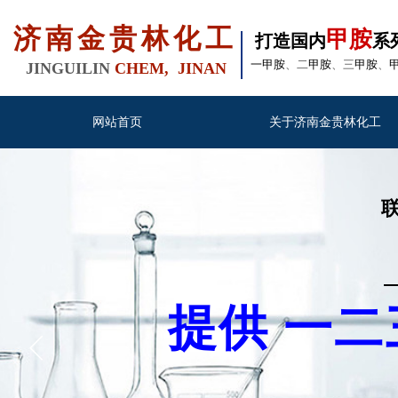
济南金贵林化工
甲胺
打造国内
系
一甲胺
、二
甲胺
、三
甲胺
、
JINGUILIN
CHEM, JINAN
网站首页
关于济南金贵林化工
联系
提供 一