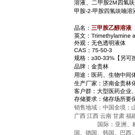
溶液、二甲胺2M四氢呋
甲胺-2-甲胺四氢呋喃
品名：
三
甲胺乙醇溶液
二甲胺乙醇溶液
英文：Trimethylamine abs
外观：无色透明液体
CAS：
75-50-3
规格：≥30-33%【另
品牌：金贵林
用途：医药、生物中间
甲胺甲醇溶液
生产厂家：济南金贵林
客户群：大型医药企业
存储要求：储存场所要
销售地域：中国全境：山东各
广西 江西 云南 甘肃 
二甲胺甲醇溶液
国际：亚洲、欧洲、
国、德国、韩国、巴西