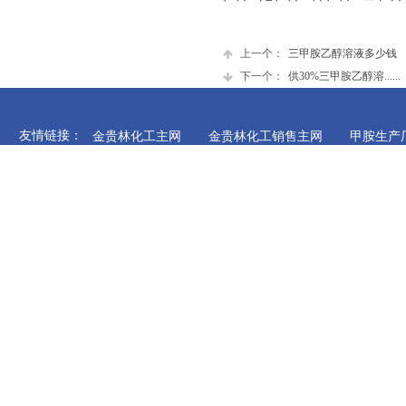
上一个：
三甲胺乙醇溶液多少钱
下一个：
供30%三甲胺乙醇溶......
三甲胺甲醇溶液
​​​​​​友情链接：
金贵林化工主网
金贵林化工销售主网
甲胺生产
甲胺醇溶液生产厂家
阿里巴巴
医药中间体销售
济 南 金 贵 林 化 工 有 限 
甲胺乙醇溶液
手机：15098722632
电话：0531-81188412
​网址：
www.jiaan123.cn
鲁ICP备1
注册地址：山东省济南市天桥区济
二甲胺乙醇溶液
Copyright © 20011-2016,w