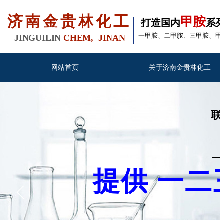
济南金贵林化工
甲胺
打造国内
系
一甲胺
、二
甲胺
、三
甲胺
、
JINGUILIN
CHEM, JINAN
网站首页
关于济南金贵林化工
联系
提供 一