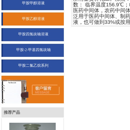
甲胺甲醇溶液
数：
临界温度
156.9
℃；
医药中间体，农药中间
泛用于医药中间体、制
双击此处添加文字
甲胺乙醇溶液
液，也可做到
33%
或按
甲胺四氢呋喃溶液
甲胺-2-甲基四氢呋喃
甲胺二氯乙烷系列
甲胺甲醇溶液
推荐产品