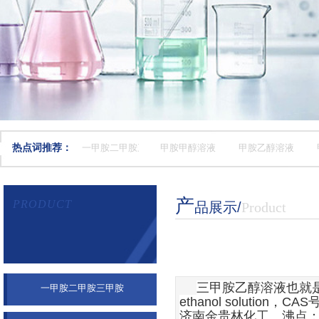
热点词推荐：
一甲胺二甲胺三甲胺
甲胺甲醇溶液
甲胺乙醇溶液
产
PRODUCT
品展示
​/
Product
产品展示
三甲胺乙醇溶液也就
一甲胺二甲胺三甲胺
ethanol solution
，
CAS
济南金贵林化工。沸点