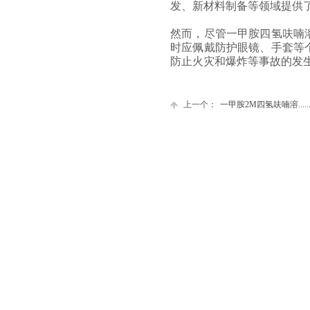
发、新材料制备等领域提供
然而，尽管一甲胺四氢呋喃
时应佩戴防护眼镜、手套等
防止火灾和爆炸等事故的发
三甲胺甲醇溶液
上一个：
一甲胺2M四氢呋喃溶.....
下一个：
10%一甲胺四氢呋喃......
​​​​​​友情链接：
金贵林化工主网
金贵林化工销售主网
甲胺生产
甲胺乙醇溶液
甲胺醇溶液生产厂家
阿里巴巴
医药中间体销售
济 南 金 贵 林 化 工 有 限 
手机：15098722632
电话：0531-81188412
二甲胺乙醇溶液
​网址：
www.jiaan123.cn
鲁ICP备1