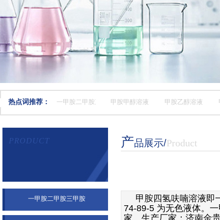
热点词推荐：
一甲胺二甲胺三甲胺
甲胺甲醇溶液
甲胺乙醇溶液
产
PRODUCT
品展示
​/
Product
产品展示
甲胺四氢呋喃溶液即
一甲胺二甲胺三甲胺
74-89-5
为无色液体。一
家。生产厂家：济南金