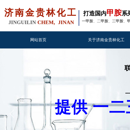
济南金贵林化工
甲胺
打造国内
系
一甲胺
、二
甲胺
、三
甲胺
、
JINGUILIN
CHEM, JINAN
网站首页
关于济南金贵林化工
联系
提供 一